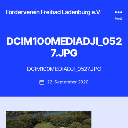
Förderverein Freibad Ladenburg e.V.
Menü
DCIM100MEDIADJI_052
7.JPG
V
o
n
DCIM100MEDIADJI_0527.JPG
d
z
Beitragsautor
22. September 2020
i
Veröffentlichungsdatum
e
g
e
l