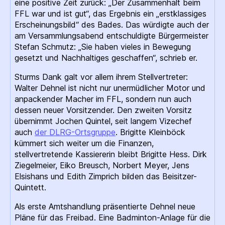
eine positive Zeit zurück: „Der Zusammenhalt beim
FFL war und ist gut“, das Ergebnis ein „erstklassiges
Erscheinungsbild“ des Bades. Das würdigte auch der
am Versammlungsabend entschuldigte Bürgermeister
Stefan Schmutz: „Sie haben vieles in Bewegung
gesetzt und Nachhaltiges geschaffen“, schrieb er.
Sturms Dank galt vor allem ihrem Stellvertreter:
Walter Dehnel ist nicht nur unermüdlicher Motor und
anpackender Macher im FFL, sondern nun auch
dessen neuer Vorsitzender. Den zweiten Vorsitz
übernimmt Jochen Quintel, seit langem Vizechef
auch
der DLRG-Ortsgruppe
. Brigitte Kleinböck
kümmert sich weiter um die Finanzen,
stellvertretende Kassiererin bleibt Brigitte Hess. Dirk
Ziegelmeier, Eiko Breusch, Norbert Meyer, Jens
Elsishans und Edith Zimprich bilden das Beisitzer-
Quintett.
Als erste Amtshandlung präsentierte Dehnel neue
Pläne für das Freibad. Eine Badminton-Anlage für die